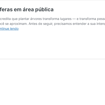
íferas em área pública
acredita que plantar árvores transforma lugares — e transforma pe
 se aproximam. Antes de seguir, precisamos entender a sua intençã
Organizando
ntinue lendo
um
plantio
de
árvores
frutíferas
em
área
pública